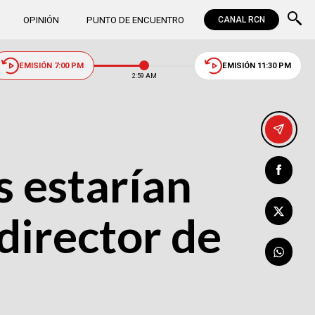
OPINIÓN
PUNTO DE ENCUENTRO
CANAL RCN
EMISIÓN 7:00 PM
EMISIÓN 11:30 PM
2:59 AM
s estarían
 director de