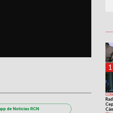
1
CON
Rad
Cep
app de Noticias RCN
Cá