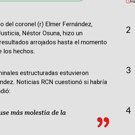
H
o del coronel (r) Elmer Fernández,
2
 Justicia, Néstor Osuna, hizo un
s resultados arrojados hasta el momento
e los hechos.
3
minales estructuradas estuvieron
ández. Noticias RCN cuestionó si habría
dió:
4
se más molestia de la