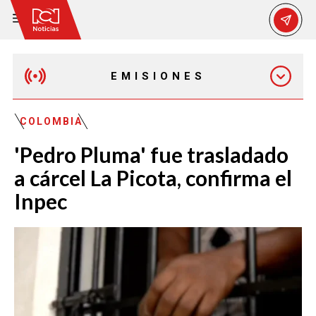
EMISIONES
EMISIÓN 12:30 PM
COLOMBIA
'Pedro Pluma' fue trasladado
EMISIÓN 7:00 PM
a cárcel La Picota, confirma el
Inpec