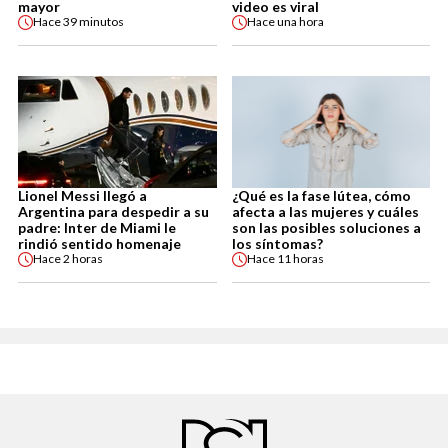
mayor
video es viral
Hace
39 minutos
Hace
una hora
Lionel Messi llegó a
¿Qué es la fase lútea, cómo
Argentina para despedir a su
afecta a las mujeres y cuáles
padre: Inter de Miami le
son las posibles soluciones a
rindió sentido homenaje
los síntomas?
Hace
2 horas
Hace
11 horas