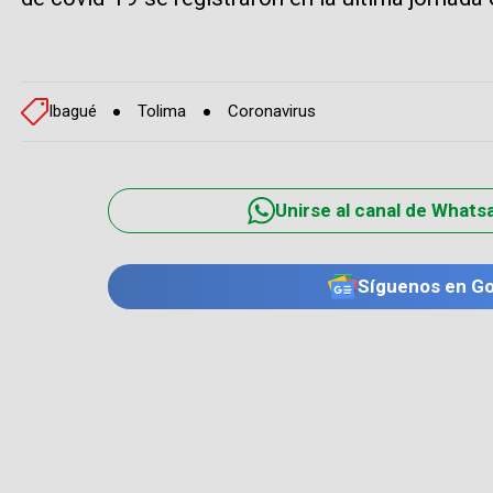
Ibagué
Tolima
Coronavirus
Unirse al canal de Whats
Síguenos en G
TE PUEDE INTERESAR