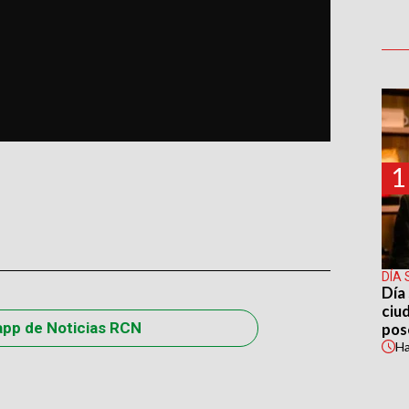
1
DÍA 
Día 
ciu
app de Noticias RCN
pos
H