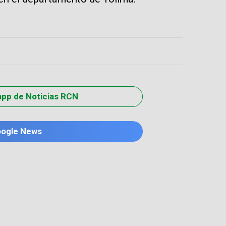
app de Noticias RCN
oogle News