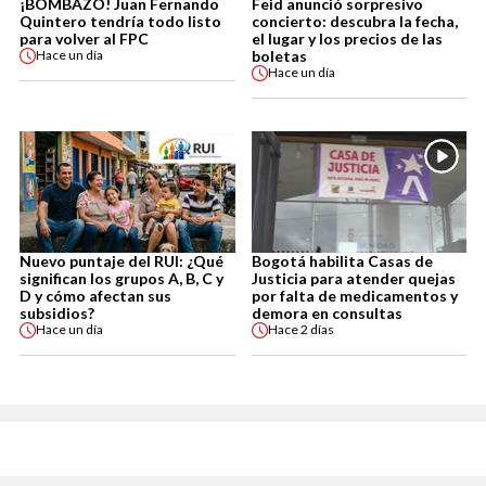
¡BOMBAZO! Juan Fernando
Feid anunció sorpresivo
Quintero tendría todo listo
concierto: descubra la fecha,
para volver al FPC
el lugar y los precios de las
boletas
Hace
un día
Hace
un día
Nuevo puntaje del RUI: ¿Qué
Bogotá habilita Casas de
significan los grupos A, B, C y
Justicia para atender quejas
D y cómo afectan sus
por falta de medicamentos y
subsidios?
demora en consultas
Hace
un día
Hace
2 días