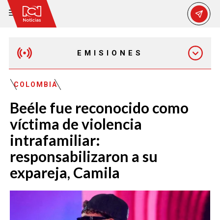
EMISIONES
EMISIÓN 12:30 PM
COLOMBIA
Beéle fue reconocido como
EMISIÓN 7:00 PM
víctima de violencia
intrafamiliar:
responsabilizaron a su
expareja, Camila