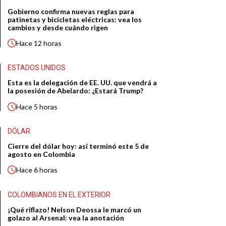
Gobierno confirma nuevas reglas para
patinetas y bicicletas eléctricas: vea los
cambios y desde cuándo rigen
Hace
12 horas
ESTADOS UNIDOS
Esta es la delegación de EE. UU. que vendrá a
la posesión de Abelardo: ¿Estará Trump?
Hace
5 horas
DÓLAR
Cierre del dólar hoy: así terminó este 5 de
agosto en Colombia
Hace
6 horas
COLOMBIANOS EN EL EXTERIOR
¡Qué riflazo! Nelson Deossa le marcó un
golazo al Arsenal: vea la anotación