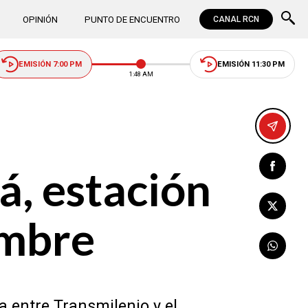
OPINIÓN
PUNTO DE ENCUENTRO
CANAL RCN
EMISIÓN 7:00 PM
EMISIÓN 11:30 PM
1:48 AM
á, estación
ombre
 entre Transmilenio y el