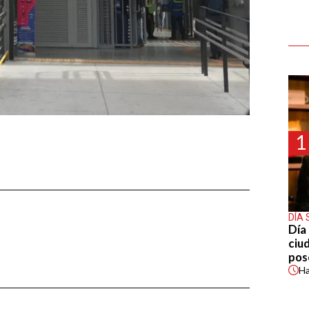
1
DÍA 
Día 
ciu
pos
H