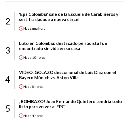
'Epa Colombia' sale de la Escuela de Carabineros y
2
será trasladada a nueva cárcel
Hace
una hora
Luto en Colombia: destacado periodista fue
3
encontrado sin vida en su casa
Hace
10 horas
VIDEO: GOLAZO descomunal de Luis Díaz con el
4
Bayern Múnich vs. Aston Villa
Hace
8 horas
¡BOMBAZO! Juan Fernando Quintero tendría todo
5
listo para volver al FPC
Hace
4 horas