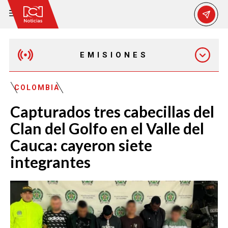
EMISIONES
MAÑANA EXPRESS
COLOMBIA
Capturados tres cabecillas del
EMISIÓN 12:30 PM
Clan del Golfo en el Valle del
Cauca: cayeron siete
EMISIÓN 7:00 PM
integrantes
EMISIÓN 11:30 PM