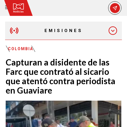
EMISIONES
MAÑANA EXPRESS
COLOMBIA
Capturan a disidente de las
EMISIÓN 12:30 PM
Farc que contrató al sicario
que atentó contra periodista
EMISIÓN 7:00 PM
en Guaviare
EMISIÓN 11:30 PM