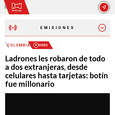
EMISIONES
EMISIÓN 12:30 PM
COLOMBIA
VIDEO
Ladrones les robaron de todo
EMISIÓN 7:00 PM
a dos extranjeras, desde
celulares hasta tarjetas: botín
fue millonario