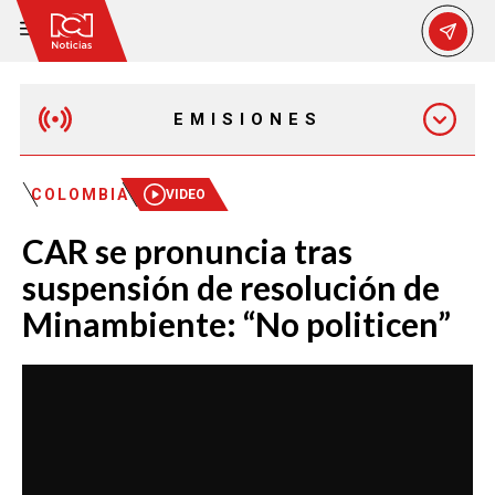
EMISIONES
EMISIÓN 12:30 PM
COLOMBIA
VIDEO
CAR se pronuncia tras
EMISIÓN 7:00 PM
suspensión de resolución de
Minambiente: “No politicen”