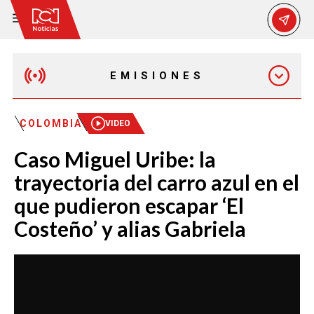
EMISIONES
MAÑANA EXPRESS
COLOMBIA
VIDEO
Caso Miguel Uribe: la
EMISIÓN 12:30 PM
trayectoria del carro azul en el
que pudieron escapar ‘El
EMISIÓN 7:00 PM
Costeño’ y alias Gabriela
EMISIÓN 11:30 PM