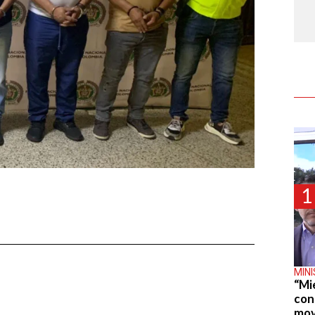
1
MIN
“Mi
con
mov