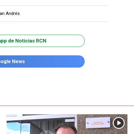
an Andrés
app de Noticias RCN
oogle News