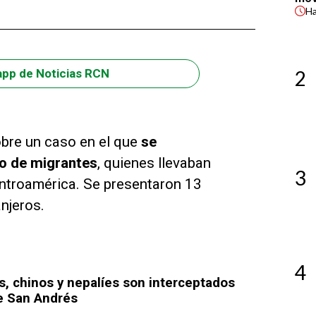
H
2
app de Noticias RCN
obre un caso en el que
se
co de migrantes
, quienes llevaban
3
ntroamérica. Se presentaron 13
njeros.
4
, chinos y nepalíes son interceptados
e San Andrés