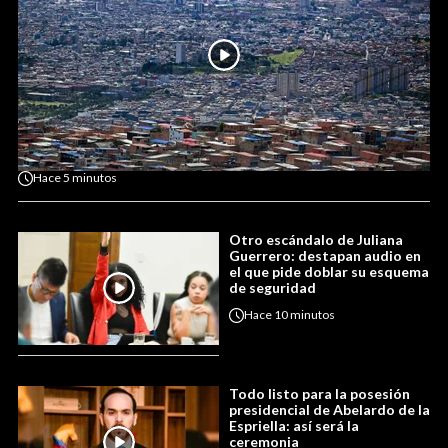
Hace
5 minutos
Otro escándalo de Juliana
Guerrero: destapan audio en
el que pide doblar su esquema
de seguridad
Hace
10 minutos
Todo listo para la posesión
presidencial de Abelardo de la
Espriella: así será la
ceremonia