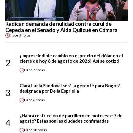
Radican demanda de nulidad contra curul de
Cepeda en el Senado y Aida Quilcué en Cámara
Hace
4 horas
¡Imprescindible cambio en el precio del dólar en el
2
cierre de hoy 6 de agosto de 2026! Así se cotizó
Hace
7 horas
Clara Lucía Sandoval será la gerente para Bogotá
3
designada por De la Espriella
Hace
6 horas
¿Habrá restricción de parrillero en moto este 7 de
4
agosto? Estas son las ciudades confirmadas
Hace
10 horas