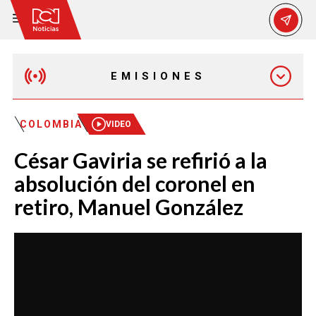
EMISIONES
MAÑANA EXPRESS
COLOMBIA
VIDEO
César Gaviria se refirió a la
EMISIÓN 12:30 PM
absolución del coronel en
retiro, Manuel González
EMISIÓN 7:00 PM
EMISIÓN 11:30 PM