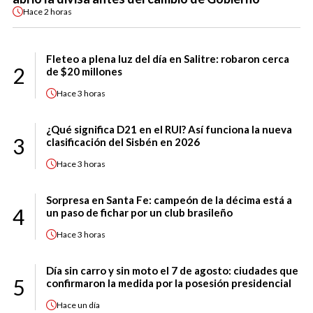
Hace
2 horas
Fleteo a plena luz del día en Salitre: robaron cerca
2
de $20 millones
Hace
3 horas
¿Qué significa D21 en el RUI? Así funciona la nueva
3
clasificación del Sisbén en 2026
Hace
3 horas
Sorpresa en Santa Fe: campeón de la décima está a
4
un paso de fichar por un club brasileño
Hace
3 horas
Día sin carro y sin moto el 7 de agosto: ciudades que
5
confirmaron la medida por la posesión presidencial
Hace
un día