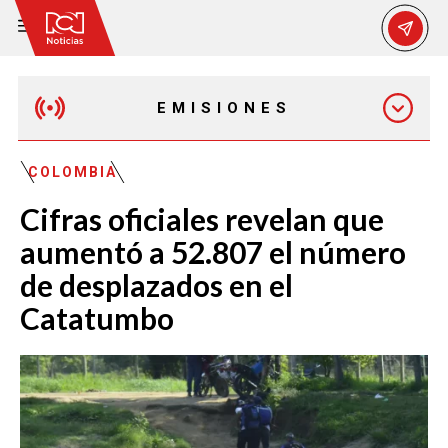
EMISIONES
MAÑANA EXPRESS
COLOMBIA
Cifras oficiales revelan que
EMISIÓN 12:30 PM
aumentó a 52.807 el número
de desplazados en el
EMISIÓN 7:00 PM
Catatumbo
EMISIÓN 11:30 PM