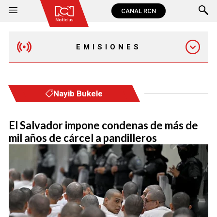
CANAL RCN
EMISIONES
MAÑANA EXPRESS
Nayib Bukele
EMISIÓN 12:30 PM
El Salvador impone condenas de más de
mil años de cárcel a pandilleros
EMISIÓN 7:00 PM
EMISIÓN 11:30 PM