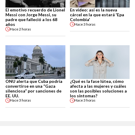
El emotivo recuerdo de Lionel
En video: así es la nueva
Messi con Jorge Messi, su
cárcel en la que estará 'Epa
padre que falleció a los 68
Colombia'
años
Hace
3 horas
Hace
2 horas
ONU alerta que Cuba podría
¿Qué es la fase lútea, cómo
convertirse en una “Gaza
afecta a las mujeres y cuáles
silenciosa” por sanciones de
son las posibles soluciones a
EE. UU.
los síntomas?
Hace
3 horas
Hace
3 horas