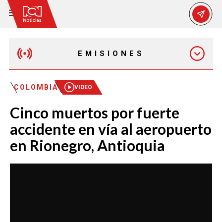
EMISIONES
EMISIÓN 12:30 PM
COLOMBIA
VIDEO
Cinco muertos por fuerte
EMISIÓN 7:00 PM
accidente en vía al aeropuerto
en Rionegro, Antioquia