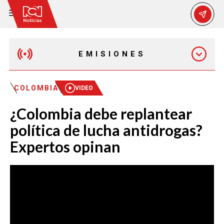
EMISIONES
MAÑANA EXPRESS
COLOMBIA
VIDEO
¿Colombia debe replantear
EMISIÓN 12:30 PM
política de lucha antidrogas?
Expertos opinan
EMISIÓN 7:00 PM
EMISIÓN 11:30 PM