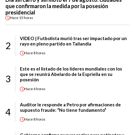
que confirmaron la medida por la posesión
presidencial
Hace
15 horas
VIDEO | Futbolista murió tras ser impactado por un
2
rayo en pleno partido en Tailandia
Hace
8 horas
Este es el listado de los líderes mundiales con los
que se reunirá Abelardo de la Espriella en su
3
posesión
Hace
6 horas
Auditor le responde a Petro por afirmaciones de
4
supuesto fraude: “No tiene fundamento”
Hace
8 horas
Gobierno confirma nuevas reglas para patinetas y