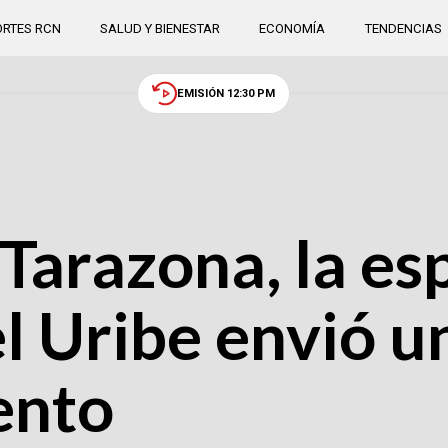
RTES RCN
SALUD Y BIENESTAR
ECONOMÍA
TENDENCIAS
EMISIÓN 12:30 PM
Tarazona, la es
l Uribe envió u
ento