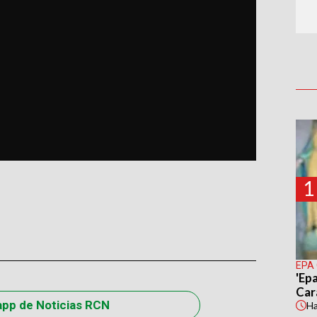
1
EPA
'Epa
Car
app de Noticias RCN
H