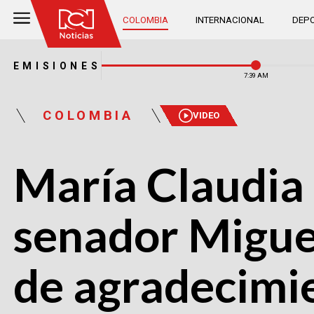
COLOMBIA
INTERNACIONAL
DEPO
EMISIONES
7:39 AM
COLOMBIA
VIDEO
María Claudia 
senador Migue
de agradecimi