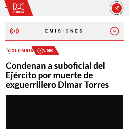
EMISIONES
MAÑANA EXPRESS
COLOMBIA
VIDEO
Condenan a suboficial del
EMISIÓN 12:30 PM
Ejército por muerte de
exguerrillero Dimar Torres
EMISIÓN 7:00 PM
EMISIÓN 11:30 PM