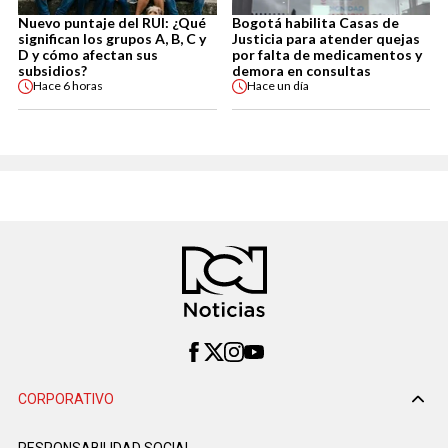
Nuevo puntaje del RUI: ¿Qué
Bogotá habilita Casas de
significan los grupos A, B, C y
Justicia para atender quejas
D y cómo afectan sus
por falta de medicamentos y
subsidios?
demora en consultas
Hace
6 horas
Hace
un día
CORPORATIVO