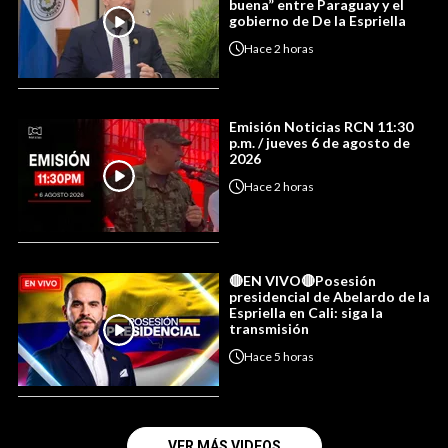
buena” entre Paraguay y el
gobierno de De la Espriella
Hace
2 horas
Emisión Noticias RCN 11:30
p.m. / jueves 6 de agosto de
2026
Hace
2 horas
🔴EN VIVO🔴Posesión
presidencial de Abelardo de la
Espriella en Cali: siga la
transmisión
Hace
5 horas
VER MÁS VIDEOS