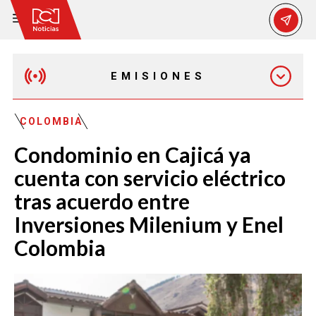
EMISIONES
MAÑANA EXPRESS
COLOMBIA
Condominio en Cajicá ya
EMISIÓN 12:30 PM
cuenta con servicio eléctrico
tras acuerdo entre
EMISIÓN 7:00 PM
Inversiones Milenium y Enel
Colombia
EMISIÓN 11:30 PM