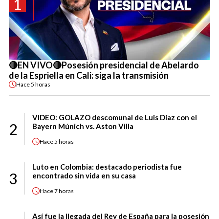
1
🔴EN VIVO🔴Posesión presidencial de Abelardo
de la Espriella en Cali: siga la transmisión
Hace
5 horas
VIDEO: GOLAZO descomunal de Luis Díaz con el
2
Bayern Múnich vs. Aston Villa
Hace
5 horas
Luto en Colombia: destacado periodista fue
3
encontrado sin vida en su casa
Hace
7 horas
Así fue la llegada del Rey de España para la posesión