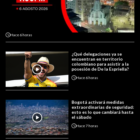
Hace
6 horas
¿Qué delegaciones ya se
encuentran en territorio
colombiano para asistir a la
posesión de De la Espriella?
Hace
6 horas
Bogotá activará medidas
extraordinarias de seguridad:
esto es lo que cambiará hasta
el sábado
Hace
7 horas