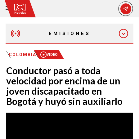
EMISIONES
MAÑANA EXPRESS
COLOMBIA
VIDEO
Conductor pasó a toda
EMISIÓN 12:30 PM
velocidad por encima de un
joven discapacitado en
EMISIÓN 7:00 PM
Bogotá y huyó sin auxiliarlo
EMISIÓN 11:30 PM