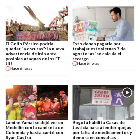
El Golfo Pérsico podría
Esto deben pagarle por
quedar “a oscuras”: la nueva
trabajar este viernes 7 de
advertencia de Irán ante
agosto: así se calcula el
posibles ataques de los EE.
recargo
UU.
Hace
6 horas
Hace
6 horas
Lamine Yamal se dejó ver en
Bogotá habilita Casas de
Medellín con la camiseta de
Justicia para atender quejas
Colombia y hasta cantó con
por falta de medicamentos y
Ryan Castro
demora en consultas