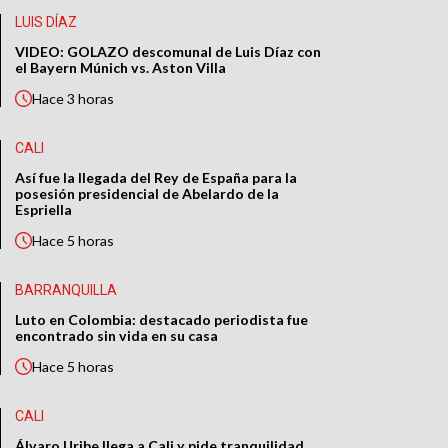
LUIS DÍAZ
VIDEO: GOLAZO descomunal de Luis Díaz con
el Bayern Múnich vs. Aston Villa
Hace
3 horas
CALI
Así fue la llegada del Rey de España para la
posesión presidencial de Abelardo de la
Espriella
Hace
5 horas
BARRANQUILLA
Luto en Colombia: destacado periodista fue
encontrado sin vida en su casa
Hace
5 horas
CALI
Álvaro Uribe llega a Cali y pide tranquilidad