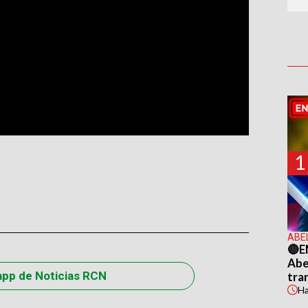
1
ABE
🔴E
Abel
app de Noticias RCN
tra
H