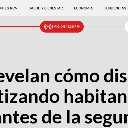
RTES RCN
SALUD Y BIENESTAR
ECONOMÍA
TENDENCIAS
EMISIÓN 12:30 PM
velan cómo dis
tizando habitan
antes de la segu