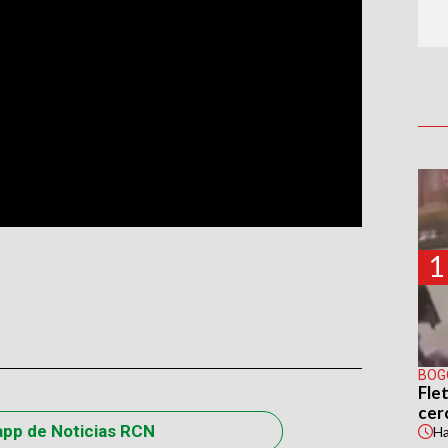
1
BOG
Flet
cer
app de Noticias RCN
H