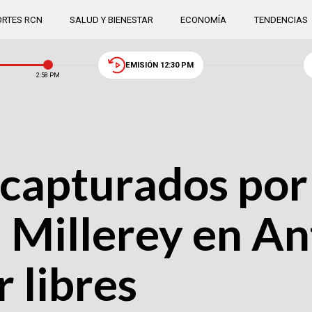
RTES RCN
SALUD Y BIENESTAR
ECONOMÍA
TENDENCIAS
EMISIÓN 12:30 PM
2:58 PM
 capturados por 
 Millerey en An
 libres