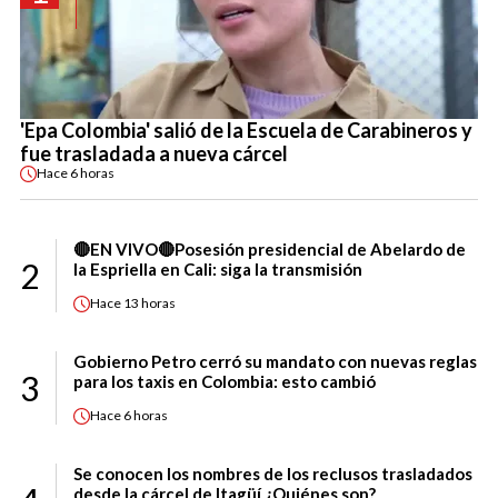
'Epa Colombia' salió de la Escuela de Carabineros y
fue trasladada a nueva cárcel
Hace
6 horas
🔴EN VIVO🔴Posesión presidencial de Abelardo de
2
la Espriella en Cali: siga la transmisión
Hace
13 horas
Gobierno Petro cerró su mandato con nuevas reglas
3
para los taxis en Colombia: esto cambió
Hace
6 horas
Se conocen los nombres de los reclusos trasladados
desde la cárcel de Itagüí ¿Quiénes son?