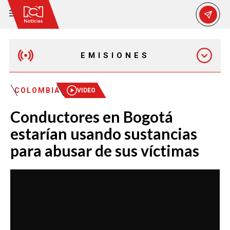
EMISIONES
MAÑANA EXPRESS
COLOMBIA
VIDEO
Conductores en Bogotá
EMISIÓN 12:30 PM
estarían usando sustancias
para abusar de sus víctimas
EMISIÓN 7:00 PM
EMISIÓN 11:30 PM