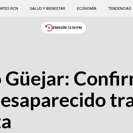
RTES RCN
SALUD Y BIENESTAR
ECONOMÍA
TENDENCIAS
EMISIÓN 12:30 PM
o Güejar: Confi
esaparecido tr
ta