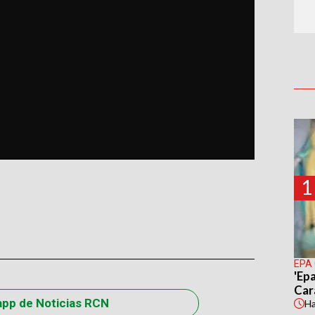
1
EPA
'Epa
Car
app de Noticias RCN
H