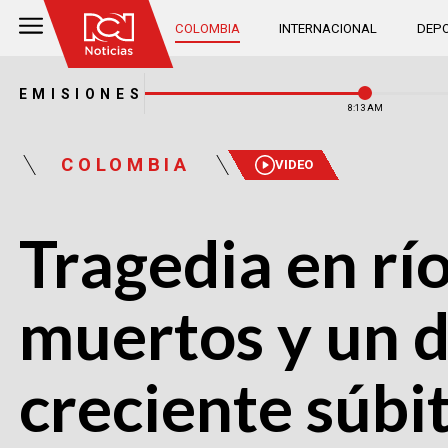
COLOMBIA
INTERNACIONAL
DEPO
EMISIONES
8:13 AM
COLOMBIA
VIDEO
Tragedia en rí
muertos y un d
creciente súbi