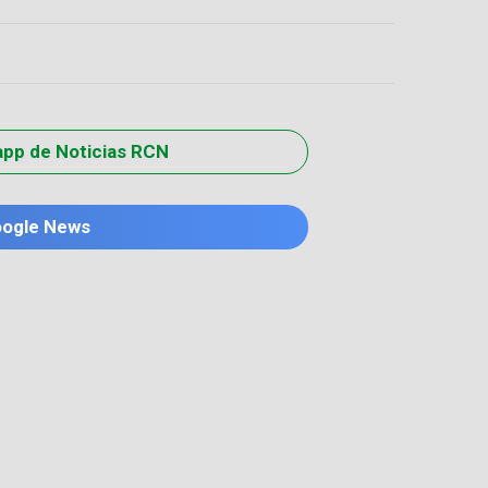
app de Noticias RCN
oogle News