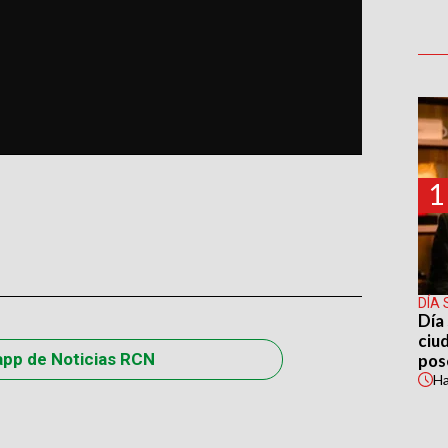
1
DÍA 
Día 
ciu
app de Noticias RCN
pos
H