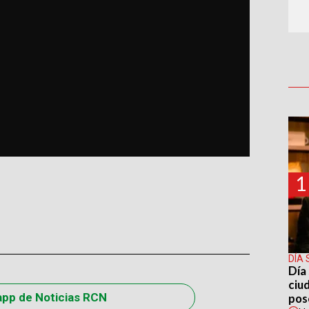
1
DÍA 
Día 
ciu
app de Noticias RCN
pos