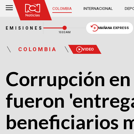
COLOMBIA
INTERNACIONAL
DEPO
EMISIONES
MAÑANA EXPRESS
10:03 AM
COLOMBIA
VIDEO
Corrupción en
fueron 'entreg
beneficiarios 