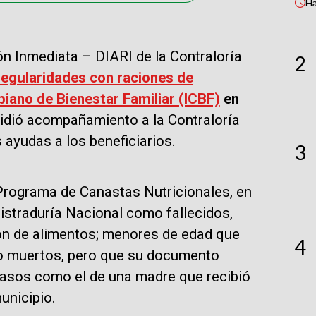
H
ón Inmediata – DIARI de la Contraloría
2
regularidades con raciones de
iano de Bienestar Familiar (ICBF)
en
idió acompañamiento a la Contraloría
 ayudas a los beneficiarios.
3
l Programa de Canastas Nutricionales, en
gistraduría Nacional como fallecidos,
ión de alimentos; menores de edad que
4
o muertos, pero que su documento
 casos como el de una madre que recibió
municipio.