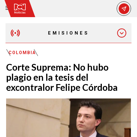
EMISIONES
MAÑANA EXPRESS
COLOMBIA
Corte Suprema: No hubo
EMISIÓN 12:30 PM
plagio en la tesis del
excontralor Felipe Córdoba
EMISIÓN 7:00 PM
EMISIÓN 11:30 PM