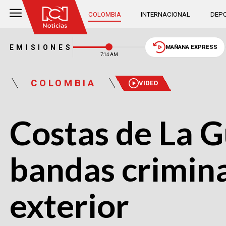
COLOMBIA
INTERNACIONAL
DEPO
EMISIONES
MAÑANA EXPRESS
7:14 AM
COLOMBIA
VIDEO
Costas de La G
bandas crimina
exterior