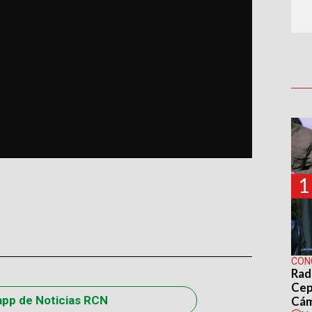
1
CON
Rad
Cep
app de Noticias RCN
Cá