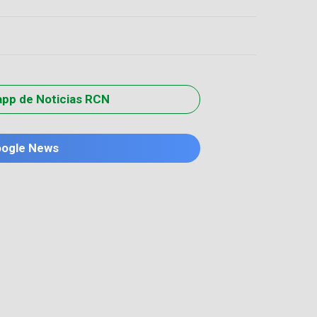
app de Noticias RCN
oogle News