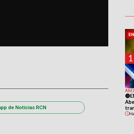
1
ABE
🔴E
Abel
app de Noticias RCN
tra
H