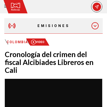
EMISIONES
MAÑANA EXPRESS
COLOMBIA
VIDEO
Cronología del crimen del
EMISIÓN 12:30 PM
fiscal Alcibiades Libreros en
Cali
EMISIÓN 7:00 PM
EMISIÓN 11:30 PM