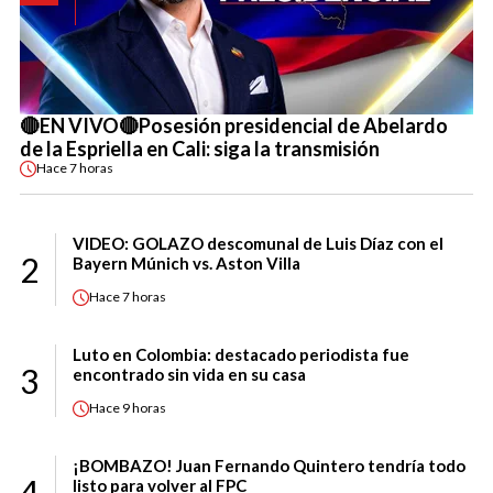
🔴EN VIVO🔴Posesión presidencial de Abelardo
de la Espriella en Cali: siga la transmisión
Hace
7 horas
VIDEO: GOLAZO descomunal de Luis Díaz con el
2
Bayern Múnich vs. Aston Villa
Hace
7 horas
Luto en Colombia: destacado periodista fue
3
encontrado sin vida en su casa
Hace
9 horas
¡BOMBAZO! Juan Fernando Quintero tendría todo
4
listo para volver al FPC