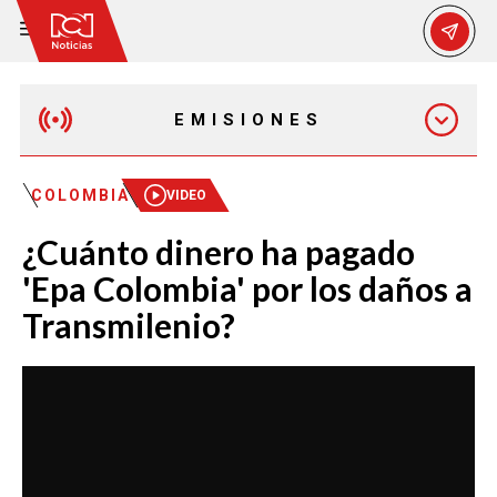
EMISIONES
MAÑANA EXPRESS
COLOMBIA
VIDEO
¿Cuánto dinero ha pagado
EMISIÓN 12:30 PM
'Epa Colombia' por los daños a
Transmilenio?
EMISIÓN 7:00 PM
EMISIÓN 11:30 PM