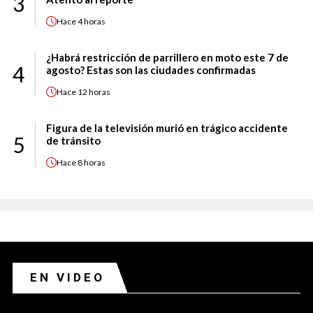
3
Hace
4 horas
¿Habrá restricción de parrillero en moto este 7 de
4
agosto? Estas son las ciudades confirmadas
Hace
12 horas
Figura de la televisión murió en trágico accidente
5
de tránsito
Hace
8 horas
EN VIDEO