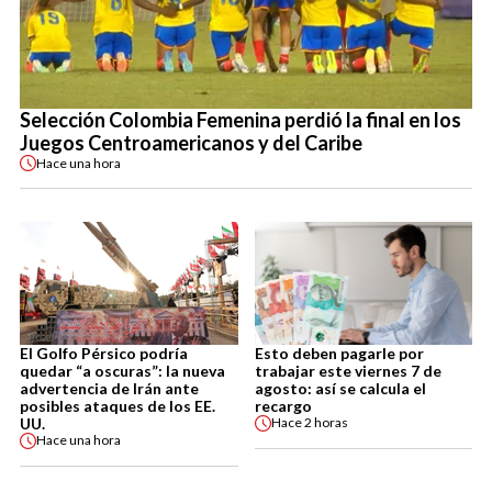
Selección Colombia Femenina perdió la final en los
Juegos Centroamericanos y del Caribe
Hace
una hora
El Golfo Pérsico podría
Esto deben pagarle por
quedar “a oscuras”: la nueva
trabajar este viernes 7 de
advertencia de Irán ante
agosto: así se calcula el
posibles ataques de los EE.
recargo
UU.
Hace
2 horas
Hace
una hora