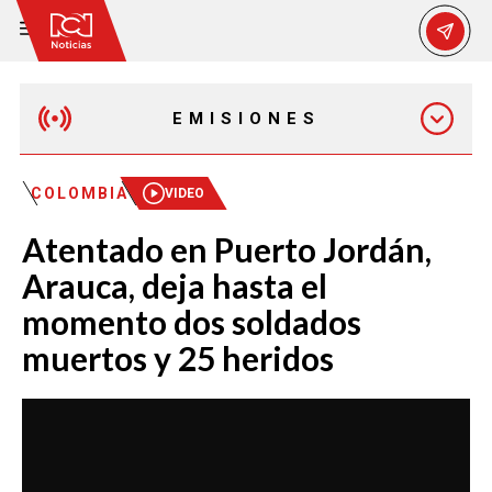
EMISIONES
EMISIÓN 12:30 PM
COLOMBIA
VIDEO
Atentado en Puerto Jordán,
EMISIÓN 7:00 PM
Arauca, deja hasta el
momento dos soldados
muertos y 25 heridos