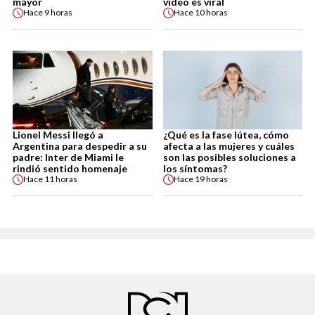
mayor
video es viral
Hace
9 horas
Hace
10 horas
Lionel Messi llegó a
¿Qué es la fase lútea, cómo
Argentina para despedir a su
afecta a las mujeres y cuáles
padre: Inter de Miami le
son las posibles soluciones a
rindió sentido homenaje
los síntomas?
Hace
11 horas
Hace
19 horas