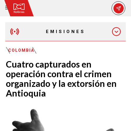
EMISIONES
MAÑANA EXPRESS
COLOMBIA
Cuatro capturados en
EMISIÓN 12:30 PM
operación contra el crimen
organizado y la extorsión en
EMISIÓN 7:00 PM
Antioquia
EMISIÓN 11:30 PM