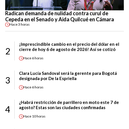
Radican demanda de nulidad contra curul de
Cepeda en el Senado y Aida Quilcué en Cámara
Hace
3 horas
¡Imprescindible cambio en el precio del dólar en el
2
cierre de hoy 6 de agosto de 2026! Así se cotizó
Hace
6 horas
Clara Lucía Sandoval será la gerente para Bogotá
3
designada por De la Espriella
Hace
6 horas
¿Habrá restricción de parrillero en moto este 7 de
4
agosto? Estas son las ciudades confirmadas
Hace
10 horas