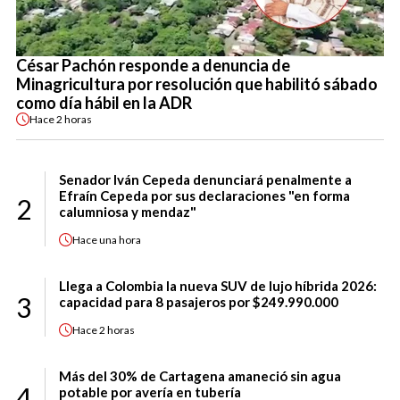
César Pachón responde a denuncia de
Minagricultura por resolución que habilitó sábado
como día hábil en la ADR
Hace
2 horas
Senador Iván Cepeda denunciará penalmente a
Efraín Cepeda por sus declaraciones "en forma
2
calumniosa y mendaz"
Hace
una hora
Llega a Colombia la nueva SUV de lujo híbrida 2026:
3
capacidad para 8 pasajeros por $249.990.000
Hace
2 horas
Más del 30% de Cartagena amaneció sin agua
4
potable por avería en tubería