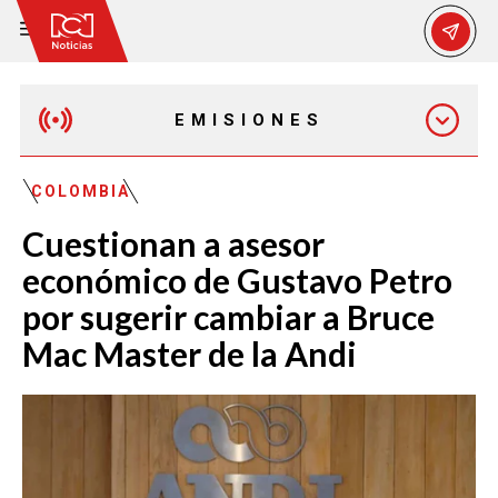
EMISIONES
MAÑANA EXPRESS
COLOMBIA
Cuestionan a asesor
EMISIÓN 12:30 PM
económico de Gustavo Petro
por sugerir cambiar a Bruce
EMISIÓN 7:00 PM
Mac Master de la Andi
EMISIÓN 11:30 PM