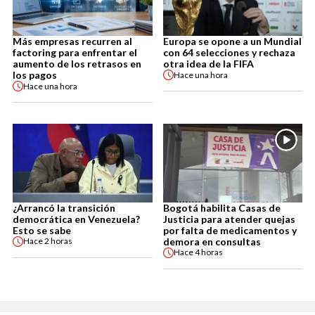
Más empresas recurren al
Europa se opone a un Mundial
factoring para enfrentar el
con 64 selecciones y rechaza
aumento de los retrasos en
otra idea de la FIFA
los pagos
Hace
una hora
Hace
una hora
¿Arrancó la transición
Bogotá habilita Casas de
democrática en Venezuela?
Justicia para atender quejas
Esto se sabe
por falta de medicamentos y
demora en consultas
Hace
2 horas
Hace
4 horas