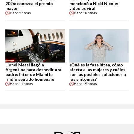
2026: conozca el premio
mencionó a Nicki Nicole:
mayor
video es viral
Hace
9 horas
Hace
10 horas
Lionel Messi llegó a
¿Qué es la fase lútea, cómo
Argentina para despedir a su
afecta a las mujeres y cuáles
padre: Inter de Miami le
son las posibles soluciones a
rindió sentido homenaje
los síntomas?
Hace
11 horas
Hace
19 horas