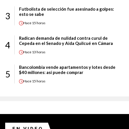
Futbolista de selección fue asesinado a golpes:
3
esto se sabe
Hace
15 horas
Radican demanda de nulidad contra curul de
4
Cepeda en el Senado y Aida Quilcué en Cámara
Hace
13 horas
Bancolombia vende apartamentos y lotes desde
5
$40 millones: así puede comprar
Hace
15 horas
EN VIDEO