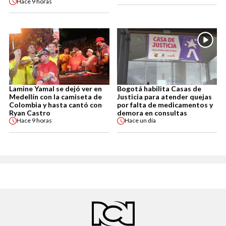
Hace
9 horas
Lamine Yamal se dejó ver en
Bogotá habilita Casas de
Medellín con la camiseta de
Justicia para atender quejas
Colombia y hasta cantó con
por falta de medicamentos y
Ryan Castro
demora en consultas
Hace
9 horas
Hace
un día