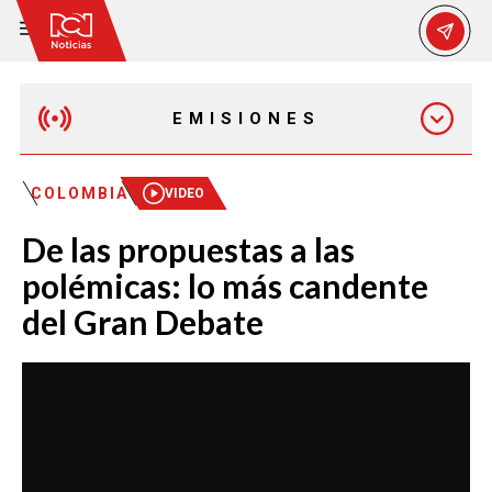
EMISIONES
MAÑANA EXPRESS
COLOMBIA
VIDEO
De las propuestas a las
EMISIÓN 12:30 PM
polémicas: lo más candente
del Gran Debate
EMISIÓN 7:00 PM
EMISIÓN 11:30 PM