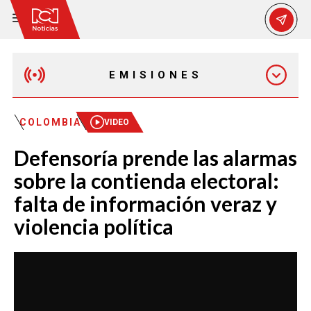
EMISIONES
MAÑANA EXPRESS
COLOMBIA
VIDEO
Defensoría prende las alarmas
EMISIÓN 12:30 PM
sobre la contienda electoral:
falta de información veraz y
EMISIÓN 7:00 PM
violencia política
EMISIÓN 11:30 PM