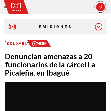
EMISIONES
EMISIÓN 12:30 PM
COLOMBIA
VIDEO
Denuncian amenazas a 20
EMISIÓN 7:00 PM
funcionarios de la cárcel La
Picaleña, en Ibagué