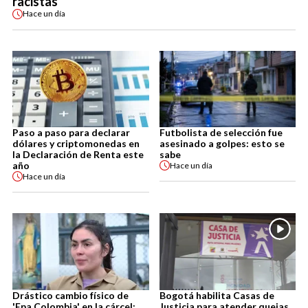
racistas
Hace
un día
Paso a paso para declarar
Futbolista de selección fue
dólares y criptomonedas en
asesinado a golpes: esto se
la Declaración de Renta este
sabe
año
Hace
un día
Hace
un día
Drástico cambio físico de
Bogotá habilita Casas de
'Epa Colombia' en la cárcel:
Justicia para atender quejas