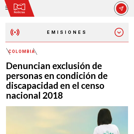
EMISIONES
MAÑANA EXPRESS
COLOMBIA
Denuncian exclusión de
EMISIÓN 12:30 PM
personas en condición de
discapacidad en el censo
EMISIÓN 7:00 PM
nacional 2018
EMISIÓN 11:30 PM