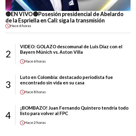
🔴EN VIVO🔴Posesión presidencial de Abelardo
de la Espriella en Cali: siga la transmisión
Hace
6 horas
VIDEO: GOLAZO descomunal de Luis Díaz con el
2
Bayern Múnich vs. Aston Villa
Hace
6 horas
Luto en Colombia: destacado periodista fue
3
encontrado sin vida en su casa
Hace
8 horas
¡BOMBAZO! Juan Fernando Quintero tendría todo
4
listo para volver al FPC
Hace
2 horas