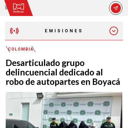
EMISIONES
MAÑANA EXPRESS
COLOMBIA
Desarticulado grupo
EMISIÓN 12:30 PM
delincuencial dedicado al
robo de autopartes en Boyacá
EMISIÓN 7:00 PM
EMISIÓN 11:30 PM