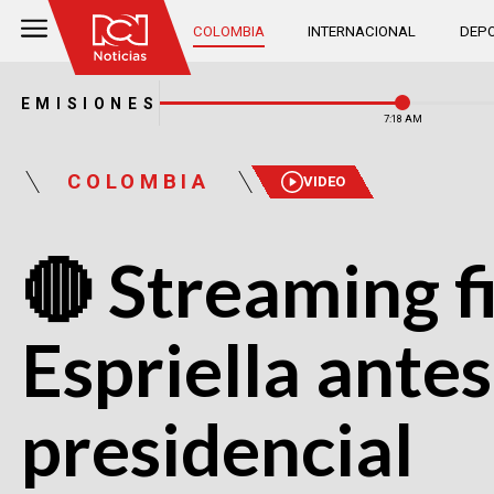
COLOMBIA
INTERNACIONAL
DEPO
EMISIONES
7:18 AM
COLOMBIA
VIDEO
🔴 Streaming f
Espriella ante
presidencial