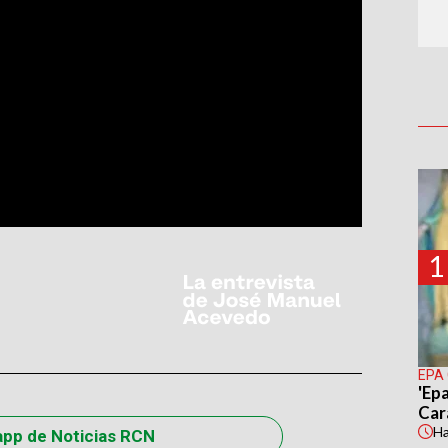
1
EPA
'Epa
Car
H
app de Noticias RCN