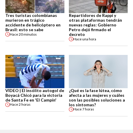
Tres turistas colombianas
Repartidores de Rappi y
murieron en trágico
otras plataformas tendrán
accidente de helicóptero en
nuevas reglas: Gobierno
Brasil: esto se sabe
Petro dejó firmado el
decreto
Hace
20 minutos
Hace
una hora
VIDEO | El insólito autogol de
¿Qué es la fase lútea, cómo
Boyacá Chicó para la victoria
afecta a las mujeres y cuáles
de Santa Fe en 'El Campín'
son las posibles soluciones a
los síntomas?
Hace
2 horas
Hace
7 horas