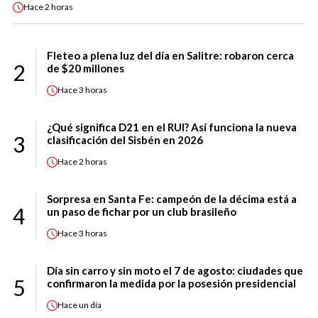
Hace
2 horas
Fleteo a plena luz del día en Salitre: robaron cerca
2
de $20 millones
Hace
3 horas
¿Qué significa D21 en el RUI? Así funciona la nueva
3
clasificación del Sisbén en 2026
Hace
2 horas
Sorpresa en Santa Fe: campeón de la décima está a
4
un paso de fichar por un club brasileño
Hace
3 horas
Día sin carro y sin moto el 7 de agosto: ciudades que
5
confirmaron la medida por la posesión presidencial
Hace
un día