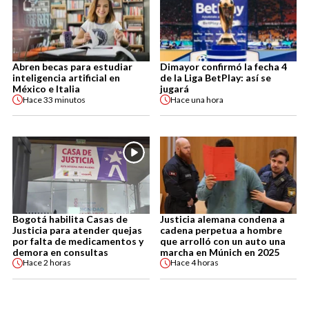
Abren becas para estudiar
Dimayor confirmó la fecha 4
inteligencia artificial en
de la Liga BetPlay: así se
México e Italia
jugará
Hace
33 minutos
Hace
una hora
Bogotá habilita Casas de
Justicia alemana condena a
Justicia para atender quejas
cadena perpetua a hombre
por falta de medicamentos y
que arrolló con un auto una
demora en consultas
marcha en Múnich en 2025
Hace
2 horas
Hace
4 horas