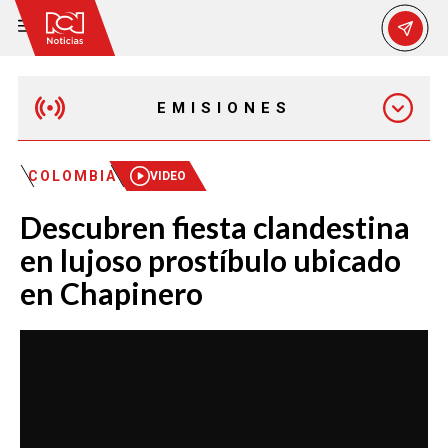
EMISIONES
MAÑANA EXPRESS
COLOMBIA
VIDEO
Descubren fiesta clandestina
EMISIÓN 12:30 PM
en lujoso prostíbulo ubicado
en Chapinero
EMISIÓN 7:00 PM
EMISIÓN 11:30 PM