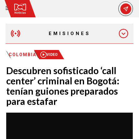
EMISIONES
MAÑANA EXPRESS
COLOMBIA
VIDEO
Descubren sofisticado ‘call
EMISIÓN 12:30 PM
center’ criminal en Bogotá:
tenían guiones preparados
EMISIÓN 7:00 PM
para estafar
EMISIÓN 11:30 PM