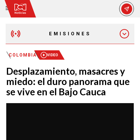
EMISIONES
MAÑANA EXPRESS
COLOMBIA
VIDEO
Desplazamiento, masacres y
EMISIÓN 12:30 PM
miedo: el duro panorama que
se vive en el Bajo Cauca
EMISIÓN 7:00 PM
EMISIÓN 11:30 PM