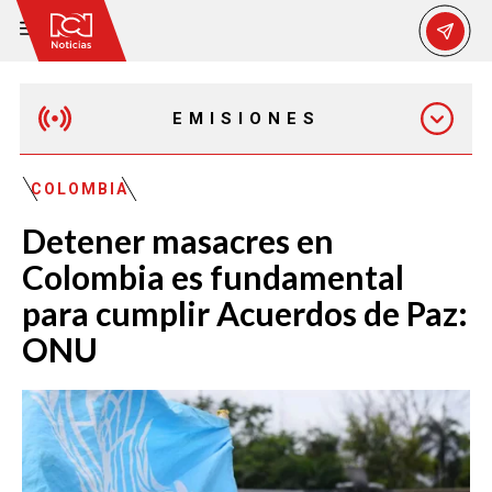
EMISIONES
MAÑANA EXPRESS
COLOMBIA
Detener masacres en
EMISIÓN 12:30 PM
Colombia es fundamental
para cumplir Acuerdos de Paz:
EMISIÓN 7:00 PM
ONU
EMISIÓN 11:30 PM