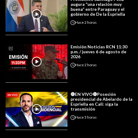
augura “una relación muy
buena” entre Paraguay y el
gobierno de De la Espriella
Hace
2 horas
Emisión Noticias RCN 11:30
p.m. / jueves 6 de agosto de
2026
Hace
2 horas
🔴EN VIVO🔴Posesión
presidencial de Abelardo de la
Espriella en Cali: siga la
transmisión
Hace
5 horas