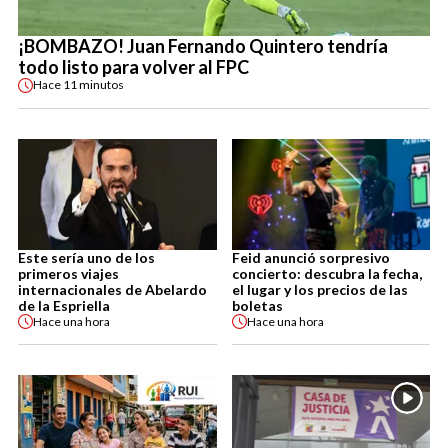
¡BOMBAZO! Juan Fernando Quintero tendría
todo listo para volver al FPC
Hace
11 minutos
Este sería uno de los
Feid anunció sorpresivo
primeros viajes
concierto: descubra la fecha,
internacionales de Abelardo
el lugar y los precios de las
de la Espriella
boletas
Hace
una hora
Hace
una hora