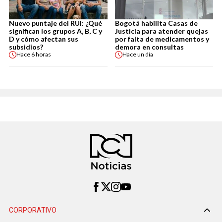
Nuevo puntaje del RUI: ¿Qué
Bogotá habilita Casas de
significan los grupos A, B, C y
Justicia para atender quejas
D y cómo afectan sus
por falta de medicamentos y
subsidios?
demora en consultas
Hace
6 horas
Hace
un día
CORPORATIVO