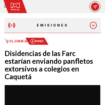
EMISIONES
MAÑANA EXPRESS
COLOMBIA
VIDEO
Disidencias de las Farc
EMISIÓN 12:30 PM
estarían enviando panfletos
extorsivos a colegios en
EMISIÓN 7:00 PM
Caquetá
EMISIÓN 11:30 PM