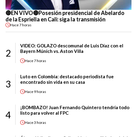
🔴EN VIVO🔴Posesión presidencial de Abelardo
de la Espriella en Cali: siga la transmisión
Hace
7 horas
VIDEO: GOLAZO descomunal de Luis Díaz con el
2
Bayern Múnich vs. Aston Villa
Hace
7 horas
Luto en Colombia: destacado periodista fue
3
encontrado sin vida en su casa
Hace
9 horas
¡BOMBAZO! Juan Fernando Quintero tendría todo
4
listo para volver al FPC
Hace
3 horas