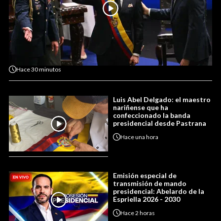
Hace
30 minutos
Luis Abel Delgado: el maestro
nariñense que ha
confeccionado la banda
presidencial desde Pastrana
Hace
una hora
Emisión especial de
transmisión de mando
presidencial: Abelardo de la
Espriella 2026 - 2030
Hace
2 horas