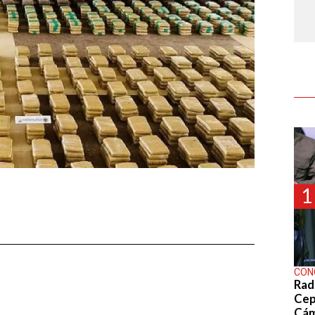
1
CON
Rad
Cep
Cá