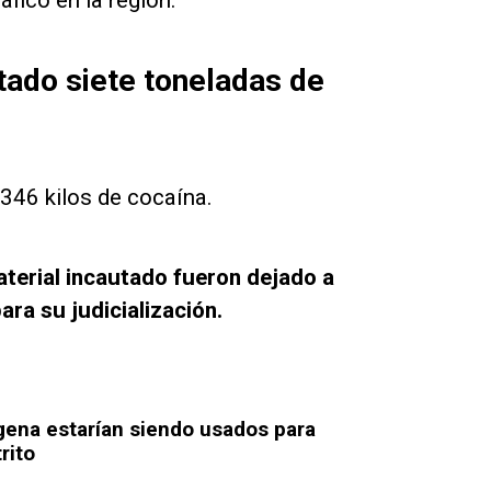
fico en la región.
utado siete toneladas de
346 kilos de cocaína.
aterial incautado fueron dejado a
ra su judicialización.
gena estarían siendo usados para
rito