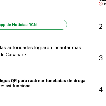
H
2
app de Noticias RCN
 las autoridades lograron incautar más
 de Casanare.
3
igos QR para rastrear toneladas de droga
e: así funciona
4