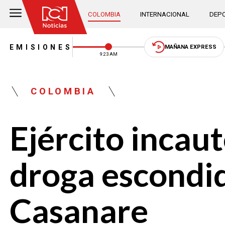
COLOMBIA
INTERNACIONAL
DEPO
EMISIONES
MAÑANA EXPRESS
9:23 AM
COLOMBIA
Ejército incau
droga escondi
Casanare